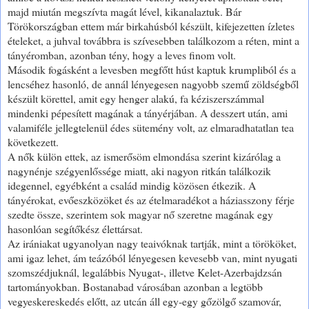
majd miután megszívta magát lével, kikanalaztuk. Bár
Törökországban ettem már birkahúsból készült, kifejezetten ízletes
ételeket, a juhval továbbra is szívesebben találkozom a réten, mint a
tányéromban, azonban tény, hogy a leves finom volt.
Második fogásként a levesben megfőtt húst kaptuk krumpliból és a
lencséhez hasonló, de annál lényegesen nagyobb szemű zöldségből
készült körettel, amit egy henger alakú, fa kéziszerszámmal
mindenki pépesített magának a tányérjában. A desszert után, ami
valamiféle jellegtelenül édes sütemény volt, az elmaradhatatlan tea
következett.
A nők külön ettek, az ismerősöm elmondása szerint kizárólag a
nagynénje szégyenlőssége miatt, aki nagyon ritkán találkozik
idegennel, egyébként a család mindig közösen étkezik. A
tányérokat, evőeszközöket és az ételmaradékot a háziasszony férje
szedte össze, szerintem sok magyar nő szeretne magának egy
hasonlóan segítőkész élettársat.
Az irániakat ugyanolyan nagy teaivóknak tartják, mint a törököket,
ami igaz lehet, ám teázóból lényegesen kevesebb van, mint nyugati
szomszédjuknál, legalábbis Nyugat-, illetve Kelet-Azerbajdzsán
tartományokban. Bostanabad városában azonban a legtöbb
vegyeskereskedés előtt, az utcán áll egy-egy gőzölgő szamovár,