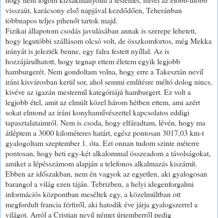
visszaüt, karácsony első napjával kezdődően, Teheránban
többnapos teljes pihenőt tartok majd.
Fizikai állapotom csodás javulásában annak is szerepe lehetett,
hogy legutóbbi szállásom olcsó volt, de összkomfortos, még Mekka
irányát is jelezték benne, egy falra festett nyíllal. Az is
hozzájárulhatott, hogy tegnap ettem életem egyik legjobb
hamburgerét. Nem gondoltam volna, hogy erre a Takesztán nevű
iráni kisvárosban kerül sor, ahol semmi említésre méltó dolog nincs,
kivéve az igazán mestermű kategóriájú hamburgert. Ez volt a
legjobb étel, amit az elmúlt közel három hétben ettem, ami azért
sokat elmond az iráni konyhaművészettel kapcsolatos eddigi
tapasztalataimról. Nem is csoda, hogy elfáradtam, lévén, hogy ma
átléptem a 3000 kilométeres határt, egész pontosan 3017,03 km-t
gyalogoltam szeptember 1. óta. Ezt onnan tudom szinte méterre
pontosan, hogy heti egy-két alkalommal összeadom a távolságokat,
amiket a lépésszámom alapján a telefonos alkalmazás kiszámít.
Ebben az időszakban, nem én vagyok az egyetlen, aki gyalogosan
barangol a világ ezen táján. Tebrizben, a helyi idegenforgalmi
információs központban meséltek egy, a közelmúltban ott
megfordult francia férfiről, aki hatodik éve járja gyalogszerrel a
világot. Arról a Cristian nevű német úriemberről pedig