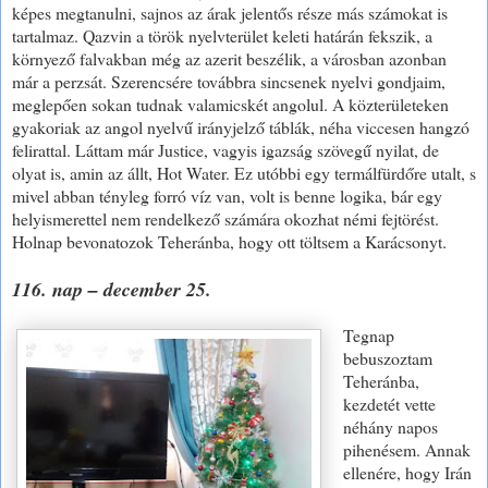
képes megtanulni, sajnos az árak jelentős része más számokat is
tartalmaz. Qazvin a török nyelvterület keleti határán fekszik, a
környező falvakban még az azerit beszélik, a városban azonban
már a perzsát. Szerencsére továbbra sincsenek nyelvi gondjaim,
meglepően sokan tudnak valamicskét angolul. A közterületeken
gyakoriak az angol nyelvű irányjelző táblák, néha viccesen hangzó
felirattal. Láttam már Justice, vagyis igazság szövegű nyilat, de
olyat is, amin az állt, Hot Water. Ez utóbbi egy termálfürdőre utalt, s
mivel abban tényleg forró víz van, volt is benne logika, bár egy
helyismerettel nem rendelkező számára okozhat némi fejtörést.
Holnap bevonatozok Teheránba, hogy ott töltsem a Karácsonyt.
116. nap – december 25.
Tegnap
bebuszoztam
Teheránba,
kezdetét vette
néhány napos
pihenésem. Annak
ellenére, hogy Irán