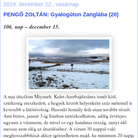
2019. december 22., vasárnap
PENGŐ ZOLTÁN: Gyalogúton Zanglába (20)
106. nap – december 15.
A mai úticélom Miyaneh. Kelet-Azerbajdzsánra ismét köd,
szürkeség ereszkedett, a hegyek között helyenként száz méternél is
kevesebb a látótávolság. Hasonló homály fedi utam további részét.
Ami biztos, január 3-ig Iránban tartózkodhatom, addig érvényes
ugyanis a vízumom, de mivel ez egy hatalmas ország, annyi idő
messze nem elég az átszeléséhez. A vízum 30 nappal való
meghosszabbítását akkor igényelhetem majd, ha minimum 20 napja