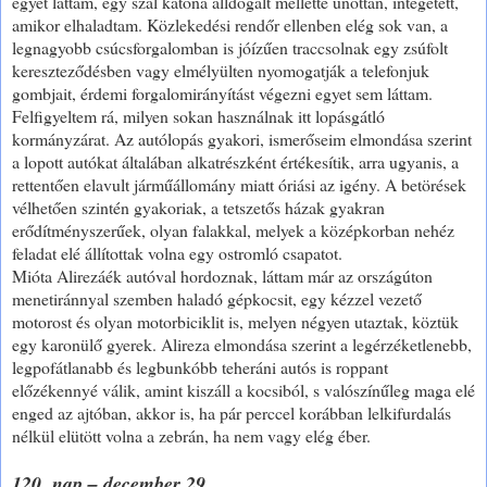
egyet láttam, egy szál katona álldogált mellette unottan, integetett,
amikor elhaladtam. Közlekedési rendőr ellenben elég sok van, a
legnagyobb csúcsforgalomban is jóízűen traccsolnak egy zsúfolt
kereszteződésben vagy elmélyülten nyomogatják a telefonjuk
gombjait, érdemi forgalomirányítást végezni egyet sem láttam.
Felfigyeltem rá, milyen sokan használnak itt lopásgátló
kormányzárat. Az autólopás gyakori, ismerőseim elmondása szerint
a lopott autókat általában alkatrészként értékesítik, arra ugyanis, a
rettentően elavult járműállomány miatt óriási az igény. A betörések
vélhetően szintén gyakoriak, a tetszetős házak gyakran
erődítményszerűek, olyan falakkal, melyek a középkorban nehéz
feladat elé állítottak volna egy ostromló csapatot.
Mióta Alirezáék autóval hordoznak, láttam már az országúton
menetiránnyal szemben haladó gépkocsit, egy kézzel vezető
motorost és olyan motorbiciklit is, melyen négyen utaztak, köztük
egy karonülő gyerek. Alireza elmondása szerint a legérzéketlenebb,
legpofátlanabb és legbunkóbb teheráni autós is roppant
előzékennyé válik, amint kiszáll a kocsiból, s valószínűleg maga elé
enged az ajtóban, akkor is, ha pár perccel korábban lelkifurdalás
nélkül elütött volna a zebrán, ha nem vagy elég éber.
120. nap – december 29.