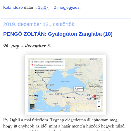
Kalandozó
dátum:
15:07
2 megjegyzés:
2019. december 12., csütörtök
PENGŐ ZOLTÁN: Gyalogúton Zanglába (18)
96. nap – december 5.
Ey Oghli a mai úticélom. Tegnap elégedetten állapítottam meg,
hogy itt enyhébb az idő, mint a határ mentén húzódó hegyek túlsó,