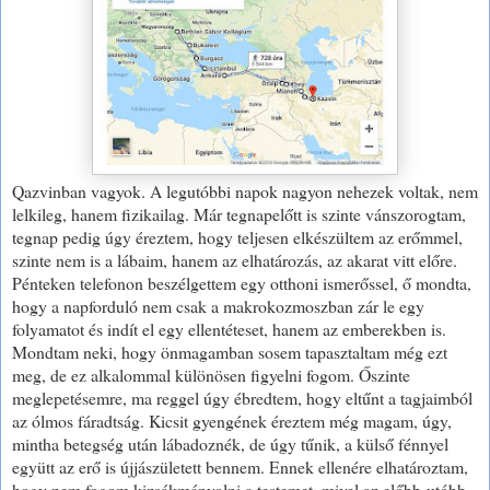
Qazvinban vagyok. A legutóbbi napok nagyon nehezek voltak, nem
lelkileg, hanem fizikailag. Már tegnapelőtt is szinte vánszorogtam,
tegnap pedig úgy éreztem, hogy teljesen elkészültem az erőmmel,
szinte nem is a lábaim, hanem az elhatározás, az akarat vitt előre.
Pénteken telefonon beszélgettem egy otthoni ismerőssel, ő mondta,
hogy a napforduló nem csak a makrokozmoszban zár le egy
folyamatot és indít el egy ellentéteset, hanem az emberekben is.
Mondtam neki, hogy önmagamban sosem tapasztaltam még ezt
meg, de ez alkalommal különösen figyelni fogom. Őszinte
meglepetésemre, ma reggel úgy ébredtem, hogy eltűnt a tagjaimból
az ólmos fáradtság. Kicsit gyengének éreztem még magam, úgy,
mintha betegség után lábadoznék, de úgy tűnik, a külső fénnyel
együtt az erő is újjászületett bennem. Ennek ellenére elhatároztam,
hogy nem fogom kizsákmányolni a testemet, mivel az előbb-utóbb