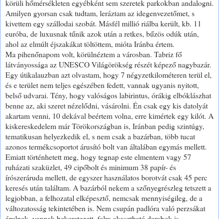
körüli hőmérsékleten egyébként sem szeretek parkokban andalogni.
Amilyen gyorsan csak tudtam, leráztam az idegenvezetőmet, s
kivettem egy szállodai szobát. Másfél millió riálba került, kb. 11
euróba, de luxusnak tűnik azok után a retkes, bűzös odúk után,
ahol az elmúlt éjszakákat töltöttem, mióta Iránba értem.
Ma pihenőnapom volt, körülnéztem a városban. Tabriz fő
látványossága az UNESCO Világörökség részét képező nagybazár.
Egy útikalauzban azt olvastam, hogy 7 négyzetkilométeren terül el,
és e terület nem teljes egészében fedett, vannak ugyanis nyitott,
belső udvarai. Tény, hogy valóságos labirintus, órákig elbóklászhat
benne az, aki szeret nézelődni, vásárolni. Én csak egy kis datolyát
akartam venni, 10 dekával beértem volna, erre kimértek egy kilót. A
kiskereskedelem már Törökországban is, Iránban pedig szintúgy,
tematikusan helyezkedik el, s nem csak a bazárban, több tucat
azonos termékcsoportot árusító bolt van általában egymás mellett.
Emiatt történhetett meg, hogy tegnap este elmentem vagy 57
ruházati szaküzlet, 49 cipőbolt és minimum 38 papír- és
írószeráruda mellett, de egyszer használatos borotvát csak 45 perc
keresés után találtam. A bazárból nekem a szőnyegrészleg tetszett a
legjobban, a felhozatal elképesztő, nemcsak mennyiségileg, de a
változatosság tekintetében is. Nem csupán padlóra való perzsákat
árulnak, vannak bekeretezett, falra akasztható darabok is,