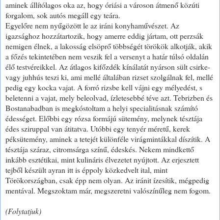
aminek állítólagos oka az, hogy óriási a városon átmenő közúti
forgalom, sok autós megáll egy teára.
Egyelőre nem nyűgözött le az iráni konyhaművészet. Az
igazsághoz hozzátartozik, hogy amerre eddig jártam, ott perzsák
nemigen élnek, a lakosság elsöprő többségét törökök alkotják, akik
a főzés tekintetében nem veszik fel a versenyt a határ túlsó oldalán
élő testvéreikkel. Az átlagos kifőzdék kínálatát nyárson sült csirke-
vagy juhhús teszi ki, ami mellé általában rizset szolgálnak fel, mellé
pedig egy kocka vajat. A forró rizsbe kell vájni egy mélyedést, s
beletenni a vajat, mely beleolvad, ízletesebbé téve azt. Tebrizben és
Bostanabadban is megkóstoltam a helyi specialitásnak számító
édességet. Előbbi egy rózsa formájú sütemény, melynek tésztája
édes sziruppal van átitatva. Utóbbi egy tenyér méretű, kerek
péksütemény, aminek a tetejét különféle virágmintákkal díszítik. A
tésztája száraz, citromsárga színű, édeskés. Nekem mindkettő
inkább esztétikai, mint kulináris élvezetet nyújtott. Az erjesztett
tejből készült ayran itt is éppoly közkedvelt ital, mint
Törökországban, csak épp nem olyan. Az iránit ízesítik, mégpedig
mentával. Megszoktam már, megszeretni valószínűleg nem fogom.
(Folytatjuk)