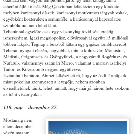
teheráni éjféli misét. Még Qazvinban felfedeztem egy kirakatot,
melyben karácsonyi díszek, karácsonyi motívumos tárgyak voltak,
egyébként közterületen semmiféle, a karácsonnyal kapcsolatos
szimbólumot nem lehet látni.
Teheránnal egyelőre csak egy viszonylag rövid séta erejéig
ismerkedtem. Igazi megalopolisz, elővárosaival együtt 15 milliónál
többen lakják. Tegnap a buszból láttam egy gigászi tömbházerdőt
Teherán nyugati részén, nagyobbat, mint a kolozsvári Monostor-,
Mărăști-, Grigorescu- és Györgyfalvi-, a nagyváradi Rogériusz- és
Nufărul-, valamennyi szatmári Micro, valamint a marosvásárhelyi
Tudor- és Kövesdomb negyed együttvéve.
Isztambuli barátom, Ahmet felkészített rá, hogy az ósdi járműpark
miatt pokolian szennyezett a levegője, nekem azonban
elviselhetőnek tűnik, lehet, amiatt, hogy már jó három hete szokom
az iráni viszonyokat.
118. nap – december 27.
Mostanáig nem
ettem december
végén magam