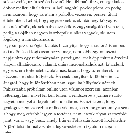
sokszázadik, az út szélén heverő, Hell feliratú, üres, energiaitalos
doboz mellett elhaladtam. A hell angolul poklot jelent, én pedig
nem akarom, hogy az utam a pokolba vezessen, persze, átvitt
értelemben. Lehet, hogy egyeseknek ezek után egy kótyagos
alaknak tűnök, akinek a feje ezotérikus zagyvaságokkal van tele,
pedig valójában nagyon is szkeptikus alkat vagyok, aki nem
fogékony a miszticizmusra.
Egy sor pszichológiai kutatás bizonyítja, hogy a racionális ember,
aki a döntéseit logikusan hozza meg, nem több egy mítosznál,
napjainkra egy tudománytalan paradigma, csak épp miután érzelmi
alapon elhatározunk valamit, utána racionalizáljuk azt, kitalálunk
egy ésszerű történetet az alátámasztására, hogy az emberek ne
nézzenek minket hülyének. Én csak annyiban különbözöm az
átlagtól, hogy különösebben nem izgat, ha hülyének néznek.
Pakisztánba próbáltam online úton vízumot szerezni, azonban
félbehagytam, mivel fel kell tölteni a rendszerbe a járműre szóló
jegyet, amellyel át fogok kelni a határon. Ez azt jelenti, hogy
gyalogos nem szerezhet online vízumot, lehet, hogy semmilyet sem,
s hogy még cifrább legyen a történet, nem létezik olyan szárazföldi
járat, vonat vagy busz, amely Irán és Pakisztán között közlekedne.
A jövő tehát homályos, de a legkevésbé sem izgatom magam
miatta.