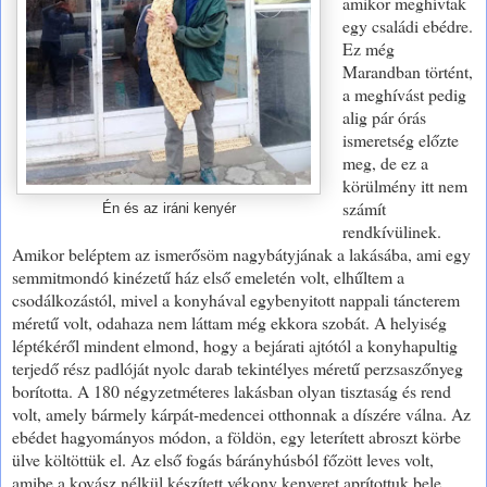
amikor meghívtak
egy családi ebédre.
Ez még
Marandban történt,
a meghívást pedig
alig pár órás
ismeretség előzte
meg, de ez a
körülmény itt nem
számít
Én és az iráni kenyér
rendkívülinek.
Amikor beléptem az ismerősöm nagybátyjának a lakásába, ami egy
semmitmondó kinézetű ház első emeletén volt, elhűltem a
csodálkozástól, mivel a konyhával egybenyitott nappali táncterem
méretű volt, odahaza nem láttam még ekkora szobát. A helyiség
léptékéről mindent elmond, hogy a bejárati ajtótól a konyhapultig
terjedő rész padlóját nyolc darab tekintélyes méretű perzsaszőnyeg
borította. A 180 négyzetméteres lakásban olyan tisztaság és rend
volt, amely bármely kárpát-medencei otthonnak a díszére válna. Az
ebédet hagyományos módon, a földön, egy leterített abroszt körbe
ülve költöttük el. Az első fogás bárányhúsból főzött leves volt,
amibe a kovász nélkül készített vékony kenyeret aprítottuk bele,