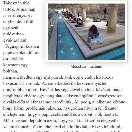
Takesztán felé
tartok. A mai nap
is verőfényes és
enyhe, dél körül
egy szál
pulóverben
gyalogoltam.
Tegnap, miközben
papírzsebkendőt és
csokoládét
kerestem egy
Mosóház-múzeum
boltban,
megismerkedtem egy ifjú párral, akik épp életük első közös
bevásárlásán voltak. Az ismerkedést ők kezdeményezték,
pontosabban a férj. Bevásárlás végeztével elvittek kávézni, majd
meghívtak ebédre egy hangulatos kisvendéglőbe. Természetesen
elválás előtt telefonszámot cseréltünk, Ali pedig a lelkemre kötötte,
hogy bármi problémám akadna, nyugodtan hívjam fel. Szinte
elfelejtettem, hogy a papírzsebkendőt és a csokit is ők fizették.
Már meg sem lepődöm azon, hogy valaki, aki szóba elegyedik
velem az utcán, félóra elteltével ebédre invitál, elvisz kirándulni,