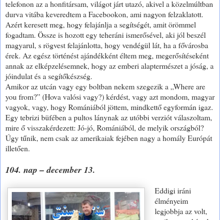
telefonon az a honfitársam, világot járt utazó, akivel a közelmúltban
durva vitába keveredtem a Facebookon, ami nagyon felzaklatott.
Azért keresett meg, hogy felajánlja a segítségét, amit örömmel
fogadtam. Össze is hozott egy teheráni ismerősével, aki jól beszél
magyarul, s rögvest felajánlotta, hogy vendégül lát, ha a fővárosba
érek. Az egész történést ajándékként éltem meg, megerősítéseként
annak az elképzelésemnek, hogy az emberi alaptermészet a jóság, a
jóindulat és a segítőkészség.
Amikor az utcán vagy egy boltban nekem szegezik a „Where are
you from?” (Hova valósi vagy?) kérdést, vagy azt mondom, magyar
vagyok, vagy, hogy Romániából jöttem, mindkettő egyformán igaz.
Egy tebrizi büfében a pultos lánynak az utóbbi verziót válaszoltam,
mire ő visszakérdezett: Jó-jó, Romániából, de melyik országból?
Úgy tűnik, nem csak az amerikaiak fejében nagy a homály Európát
illetően.
104. nap – december 13.
Eddigi iráni
élményeim
legjobbja az volt,