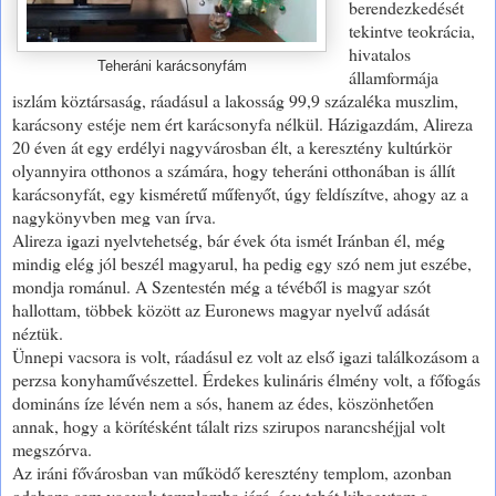
berendezkedését
tekintve teokrácia,
hivatalos
Teheráni karácsonyfám
államformája
iszlám köztársaság, ráadásul a lakosság 99,9 százaléka muszlim,
karácsony estéje nem ért karácsonyfa nélkül. Házigazdám, Alireza
20 éven át egy erdélyi nagyvárosban élt, a keresztény kultúrkör
olyannyira otthonos a számára, hogy teheráni otthonában is állít
karácsonyfát, egy kisméretű műfenyőt, úgy feldíszítve, ahogy az a
nagykönyvben meg van írva.
Alireza igazi nyelvtehetség, bár évek óta ismét Iránban él, még
mindig elég jól beszél magyarul, ha pedig egy szó nem jut eszébe,
mondja románul. A Szentestén még a tévéből is magyar szót
hallottam, többek között az Euronews magyar nyelvű adását
néztük.
Ünnepi vacsora is volt, ráadásul ez volt az első igazi találkozásom a
perzsa konyhaművészettel. Érdekes kulináris élmény volt, a főfogás
domináns íze lévén nem a sós, hanem az édes, köszönhetően
annak, hogy a körítésként tálalt rizs szirupos narancshéjjal volt
megszórva.
Az iráni fővárosban van működő keresztény templom, azonban
odahaza sem vagyok templomba járó, így tehát kihagytam a