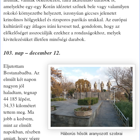
amelyekbe egy-egy Korán idézetet szőnek bele vagy valamilyen
rokokó környezetbe helyezett, iszonyúan giccses jelenetet
krinolinos hölgyekkel és rizsporos parókás urakkal. Az európai
kultúráról egy átlagos iráni keveset tud, gondolom, hogy az
előkelőséget asszociálják ezekhez a rondaságokhoz, melyek
kivitelezésüket illetően minőségi darabok.
103. nap – december 12.
Eljutottam
Bostanabadba. Az
elmúlt két napon
nagyon jól
haladtam, tegnap
44 185 lépést,
34,33 kilométert
tettem meg. Ma
jobb a kedvem,
mint az elmúlt
napokban, részben
Háborús hősök aranyozott szobrai
amiatt, hogy végre