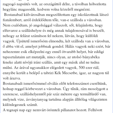
ragyogó napsütés volt, az országúttól délre, a távolban hóborította
hegylánc magasodik, kedvem volna közelről megnézni.
Bostanabad külvárosában megszólítottam egy iskolázottnak látszó
fiatalembert, arról érdeklődtem tőle, van-e szálloda a városban.
Nem csalódtam, jó angolsággal válaszolt, sőt, felajánlotta, hogy
elfuvaroz a szálláshelyre és még annak tulajdonosával is beszélt,
nehogy az felárat számítson fel nekem, látván, hogy külföldi
vagyok. Újsütetű ismerősöm elmondta, két szálloda van a városban,
ő abba vitt el, amelyet jobbnak gondol. Hálás vagyok neki ezért, bár
nehezemre esik elképzelni egy ennél ótvarabb helyet, bár eddigi
tapasztalataim azt mutatják, nincs olyan, az utolsó bányabéka
feneke alatti nívójú iráni szállás, amit egy másik alul ne tudna
múlni. Az árával ugyanakkor elégedett vagyok, 500 ezer riál,
ennyibe került a belépő a tabrizi Kék Mecsetbe, igaz, az nagyon túl
volt árazva.
Bostanabadi ismerősömmel elválás előtt telefonszámot cseréltünk,
holnap reggel körbevezet a városban. Úgy tűnik, rám mosolygott a
szerencse, szálláshelyemtől pár száz méterre egy termálfürdő van,
melynek vize, ásványianyag tartalma alapján állítólag világszinten
különlegesnek számít.
A tegnapi nap egy nemvárt örömteli pillanatot hozott. Felhívott