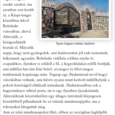
szedte szedret, ma
azonban sort került
rá, a Káspi-tenger
közelében fekvő
Behshahr
városában, ahová
Alirezáék, a
házigazdámék
Ilyen kapun nehéz betörni
hoztak el. Második
napja, hogy nem gyalogolok, ami határozottan jól esik testemnek,
lelkemnek egyaránt. Behshahr vidékén a klíma enyhe és
csapadékos, ilyenkor is zöldell a fű, a hegyoldalakat erdők borítják,
ami üdítően hat rám Irán belső, sivatagos és félsivatagos
területeinek kopársága után. Tegnap egy Shahmirzad nevű hegyi
városkában voltunk, ami hűvös nyarai miatt kedvelt üdülőhelyük a
pokoli forróságtól eltikkadt irániaknak. Shahmirzadban sok a
hagyományos stílusú porta, mi is egy ilyenben éjszakáztunk.
Alirezáéknak köszönhetően egy átlagos turistánál lényegesen
közelebbről pillanthatok be az irániak mindennapjaiba, ma a
rokonaikat látogattuk meg.
Ami az iráni mindennapokat illeti, ebben az országban legfeljebb