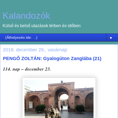
Kalandozók
Külső és belső utazások térben és időben
▼
2019. december 29., vasárnap
PENGŐ ZOLTÁN: Gyalogúton Zanglába (21)
114. nap – december 23.