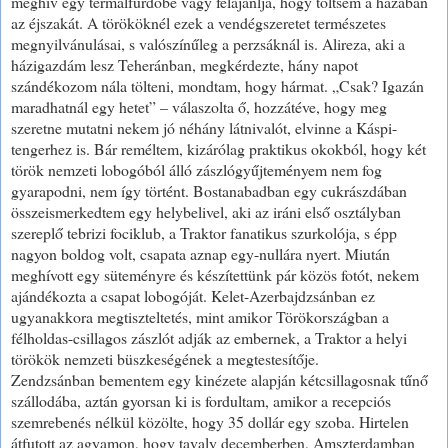
meghív egy termálfürdőbe vagy felajánlja, hogy töltsem a házában
az éjszakát. A törököknél ezek a vendégszeretet természetes
megnyilvánulásai, s valószínűleg a perzsáknál is. Alireza, aki a
házigazdám lesz Teheránban, megkérdezte, hány napot
szándékozom nála tölteni, mondtam, hogy hármat. „Csak? Igazán
maradhatnál egy hetet” – válaszolta ő, hozzátéve, hogy meg
szeretne mutatni nekem jó néhány látnivalót, elvinne a Káspi-
tengerhez is. Bár reméltem, kizárólag praktikus okokból, hogy két
török nemzeti lobogóból álló zászlógyűjteményem nem fog
gyarapodni, nem így történt. Bostanabadban egy cukrászdában
összeismerkedtem egy helybelivel, aki az iráni első osztályban
szereplő tebrizi fociklub, a Traktor fanatikus szurkolója, s épp
nagyon boldog volt, csapata aznap egy-nullára nyert. Miután
meghívott egy süteményre és készítettünk pár közös fotót, nekem
ajándékozta a csapat lobogóját. Kelet-Azerbajdzsánban ez
ugyanakkora megtiszteltetés, mint amikor Törökországban a
félholdas-csillagos zászlót adják az embernek, a Traktor a helyi
törökök nemzeti büszkeségének a megtestesítője.
Zendzsánban bementem egy kinézete alapján kétcsillagosnak tűnő
szállodába, aztán gyorsan ki is fordultam, amikor a recepciós
szemrebenés nélkül közölte, hogy 35 dollár egy szoba. Hirtelen
átfutott az agyamon, hogy tavaly decemberben, Amszterdamban