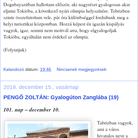
Dogubayazitban hallottam először, aki nagyrészt gyalogosan akar
eljutni Tokióba, a következő nyári olimpia helyszínére. Tebrizben
szinte összefutottam vele, pár óra különbséggel fordultunk meg a
helyi turisztikai központban. Hozzá képest én igazán kispályás
vagyok, igaz, semmi nem motivál arra, hogy elgyalogoljak
Tokióba, egyáltalán nem érdekel az olimpia.
(Folytatjuk)
Kalandozó
dátum:
19:46
Nincsenek megjegyzések:
2019. december 15., vasárnap
PENGŐ ZOLTÁN: Gyalogúton Zanglába (19)
101. nap – december 10.
Tabrizban vagyok,
ami a város
hivatalos neve a