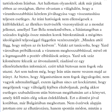
tartózkodom Iránban. Azt hallottam olyanoktól, akik már jártak
ebben az országban, illetve olvastam a világhálón, hogy a
vízumhosszabbítási kérelem jóváhagyása vagy visszautasítása
teljesen esetleges. Az iráni hatóságok nem ellenségesek a
külföldiekkel, az illetékes tisztviselők viszonyulását az a mondat
jellemzi, amellyel Tarr Béla remekművében, a Sátántangóban a
százados foglalja össze minden korok bürokratáinak a mögöttes
ideológiától teljességgel független vezéreszméjét: „Minden attól
függ, hogy milyen az én kedvem”. Valaki azt tanácsolta, hogy Yazd
városában próbálkozzak a vízumom meghosszabbítással, mivel ott
a legmagasabb a pozitív elbírálások aránya. Yazd sok száz
kilométerre fekszik az útvonalamtól, ráadásul ez egy
ellenőrizhetetlen információ, ezért tehát biztosan nem fogok oda
utazni. Azt sem tudom még, hogy Irán után merre veszem majd az
irányt. Az biztos, hogy Afganisztánon nem fogok átgyalogolni, nem
vagyok adrenalinfüggő, eszem ágában sincs azt kockáztatni, hogy
megöljenek vagy váltságdíj fejében elraboljanak, pedig akkor
esetleges szabadulásom után biztosan megírhatnám azt a könyvet,
amely felől máris elég sokan érdeklődnek. Ezt a döntést jóval
korábban, már Bulgáriában meghoztam. Nem észérvek alapján
jutottam erre az elhatározásra, hanem spontán módon, miután a