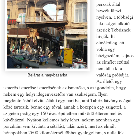
perzsák által
beszélt fárszi
nyelven, a többségi
lakosságot alkotó
azeriek Tebriznek
hívják. Itt
elméletileg lett
volna egy
házigazdám, sajnos
az elmélet ezúttal
nem állta ki a
valóság próbáját.
Bejárat a nagybazárba
Az illető, egy
ismerős ismerőse ismerősének az ismerőse, s azt gondolta, hogy
nekem egy helyi idegenvezetőre van szükségem. Ilyen
megfontolásból elvitt sétálni egy parkba, ami Tabriz látványosságai
közé tartozik, benne egy tóval, annak a közepén egy szigettel, a
szigeten pedig egy 150 éves épületben működő étteremmel és
kávéházzal. Nyáron kellemes hely lehet, nekem azonban egy
porcikám sem kívánta a sétálást, talán azért, mert az elmúlt
hónapokban 2600 kilométernél többet gyalogoltam, s nulla fok