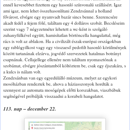
ennél kevesebbet fizettem egy hasonló színvonalú szállásért. Igaz
ami igaz, nem lehet összehasonlítani Zendzsánnal a holland
fővárost, elvégre egy nyamvadt bazár sincs benne. Szerencsére
akadt fedél a fejem fölé, találtam egy 4 dolláros szobát. Becsléseim
szerint vagy 7 négyzetméter lehetett a wc-ként is szolgáló
zuhanyfülkével együtt, hamisítatlan börtöncella hangulattal, még
rács is volt az ablakon. Ha a civilizált észak-európai országokban
egy rablógyilkost vagy egy visszaeső pedofilt hasonló körülmények
között tartanának elzárva, jogvédő szervezetek hatalmas botrányt
csapnának. Cellajellege ellenére nem találtam nyomasztónak a
szobámat, elvégre jószántamból költöztem be, csak egy éjszakára, s
a kulcs is nálam volt.
Zendzsánban van egy egyedülálló múzeum, melyet az egykori
mosóházban rendeztek be, ahova a háziasszonyok hordták a
szennyest az automata mosógépek előtti korszakban, viaszbábuk
segítségével próbálják visszaadni a korabeli hangulatot.
113. nap – december 22.