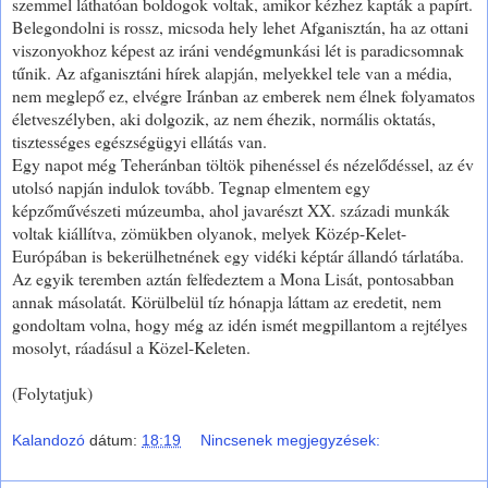
szemmel láthatóan boldogok voltak, amikor kézhez kapták a papírt.
Belegondolni is rossz, micsoda hely lehet Afganisztán, ha az ottani
viszonyokhoz képest az iráni vendégmunkási lét is paradicsomnak
tűnik. Az afganisztáni hírek alapján, melyekkel tele van a média,
nem meglepő ez, elvégre Iránban az emberek nem élnek folyamatos
életveszélyben, aki dolgozik, az nem éhezik, normális oktatás,
tisztességes egészségügyi ellátás van.
Egy napot még Teheránban töltök pihenéssel és nézelődéssel, az év
utolsó napján indulok tovább. Tegnap elmentem egy
képzőművészeti múzeumba, ahol javarészt XX. századi munkák
voltak kiállítva, zömükben olyanok, melyek Közép-Kelet-
Európában is bekerülhetnének egy vidéki képtár állandó tárlatába.
Az egyik teremben aztán felfedeztem a Mona Lisát, pontosabban
annak másolatát. Körülbelül tíz hónapja láttam az eredetit, nem
gondoltam volna, hogy még az idén ismét megpillantom a rejtélyes
mosolyt, ráadásul a Közel-Keleten.
(Folytatjuk)
Kalandozó
dátum:
18:19
Nincsenek megjegyzések: