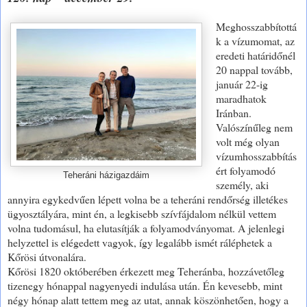
Meghosszabbítottá
k a vízumomat, az
eredeti határidőnél
20 nappal tovább,
január 22-ig
maradhatok
Iránban.
Valószínűleg nem
volt még olyan
vízumhosszabbítás
ért folyamodó
Teheráni házigazdáim
személy, aki
annyira egykedvűen lépett volna be a teheráni rendőrség illetékes
ügyosztályára, mint én, a legkisebb szívfájdalom nélkül vettem
volna tudomásul, ha elutasítják a folyamodványomat. A jelenlegi
helyzettel is elégedett vagyok, így legalább ismét ráléphetek a
Kőrösi útvonalára.
Kőrösi 1820 októberében érkezett meg Teheránba, hozzávetőleg
tizenegy hónappal nagyenyedi indulása után. Én kevesebb, mint
négy hónap alatt tettem meg az utat, annak köszönhetően, hogy a