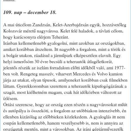
109. nap – december 18.
A mai úticélom Zandzsán, Kelet-Azerbajdzsán egyik, hozzávetőleg
Kolozsvár méretű nagyvárosa. Kelet felé haladok, a távlati célom,
hogy karácsonyra elérjem Teheránt.
Iránban kellemetlenebb gyalogolni, mint azokban az országokban,
amiket korábban átszeltem. Itt nagyobb a forgalom, mint a török és
a bolgár utakon, ráadásul a járműpark elképesztően elavult. Egy
helyi ismerősöm 30 évre becsüli a teherautók átlagéletkorát,
jelentős részük az iszlám forradalom előtti időkből való, ami 1977-
ben volt. Rengeteg masszív, viharvert Mercedes és Volvo kamion
járja az utakat, olyan típusok, amilyeneket korábban csak filmekben
láttam. Gyerekkoromban szerettem a teherautók kipufogógázának a
szagát, most kiélhetném magam, csak hát időközben változott az
ízlésem.
Óriási szerencse, hogy az ország ezen részén a nagyvárosokat műút
és autópálya is összeköti, a forgalom az utóbbiakon intenzívebb, én
ellenben kizárólag az előbbieken közlekedem. A gyaloglás itt nem
csupán kellemetlenebb, hanem veszélyesebb is, nem is annyira az
országutak mentén, mint a városokban. Az iráni gépjárművezetők