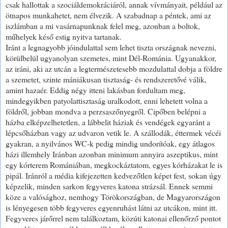
csak hallottak a szociáldemokráciáról, annak vívmányait, például az
ötnapos munkahetet, nem élvezik. A szabadnap a péntek, ami az
iszlámban a mi vasárnapunknak felel meg, azonban a boltok,
műhelyek késő estig nyitva tartanak.
Iránt a legnagyobb jóindulattal sem lehet tiszta országnak nevezni,
körülbelül ugyanolyan szemetes, mint Dél-Románia. Ugyanakkor,
az iráni, aki az utcán a legtermészetesebb mozdulattal dobja a földre
a szemetet, szinte mániákusan tisztaság- és rendszeretővé válik,
amint hazaér. Eddig négy itteni lakásban fordultam meg,
mindegyikben patyolattisztaság uralkodott, enni lehetett volna a
földről, jobban mondva a perzsaszőnyegről. Cipőben belépni a
házba elképzelhetetlen, a lábbelit háziak és vendégek egyaránt a
lépcsőházban vagy az udvaron vetik le. A szállodák, éttermek vécéi
gyakran, a nyilvános WC-k pedig mindig undorítóak, egy átlagos
házi illemhely Iránban azonban minimum annyira aszeptikus, mint
egy kórterem Romániában, megkockáztatom, egyes kórházakat le is
pipál. Iránról a média kifejezetten kedvezőtlen képet fest, sokan úgy
képzelik, minden sarkon fegyveres katona strázsál. Ennek semmi
köze a valósághoz, nemhogy Törökországban, de Magyarországon
is lényegesen több fegyveres egyenruhást látni az utcákon, mint itt.
Fegyveres járőrrel nem találkoztam, közúti katonai ellenőrző pontot