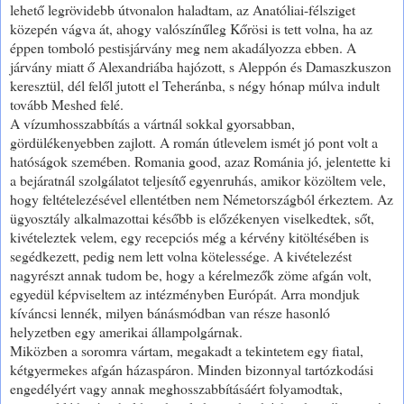
lehető legrövidebb útvonalon haladtam, az Anatóliai-félsziget
közepén vágva át, ahogy valószínűleg Kőrösi is tett volna, ha az
éppen tomboló pestisjárvány meg nem akadályozza ebben. A
járvány miatt ő Alexandriába hajózott, s Aleppón és Damaszkuszon
keresztül, dél felől jutott el Teheránba, s négy hónap múlva indult
tovább Meshed felé.
A vízumhosszabbítás a vártnál sokkal gyorsabban,
gördülékenyebben zajlott. A román útlevelem ismét jó pont volt a
hatóságok szemében. Romania good, azaz Románia jó, jelentette ki
a bejáratnál szolgálatot teljesítő egyenruhás, amikor közöltem vele,
hogy feltételezésével ellentétben nem Németországból érkeztem. Az
ügyosztály alkalmazottai később is előzékenyen viselkedtek, sőt,
kivételeztek velem, egy recepciós még a kérvény kitöltésében is
segédkezett, pedig nem lett volna kötelessége. A kivételezést
nagyrészt annak tudom be, hogy a kérelmezők zöme afgán volt,
egyedül képviseltem az intézményben Európát. Arra mondjuk
kíváncsi lennék, milyen bánásmódban van része hasonló
helyzetben egy amerikai állampolgárnak.
Miközben a soromra vártam, megakadt a tekintetem egy fiatal,
kétgyermekes afgán házaspáron. Minden bizonnyal tartózkodási
engedélyért vagy annak meghosszabbításáért folyamodtak,