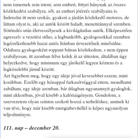
nem ismernek sem istent, sem embert, fittyet hánynak az összes
közlekedési szabályra, sőt, az emberi jóérzés szabályaira is.
Indexelni itt nem szokás, gyakori a járdán közlekedő motoros, de
láttam olyat is, aki az autók között haladt, menetiránnyal szemben.
Sötétedés után életveszélyesek a kivilágítatlan autók. Elképesztően
agresszív a vezetési stílus, a legbunkóbb, gyalogosokkal szemben
legérzéketlenebb hazai autós Iránban úrvezetőnek minősülne.
Odahaza gyalogosként roppant bátran közlekedem, s nem éppen
szabályosan, itt azonban félve kelek át az úttesten, általában úgy
helyezkedve, hogy minimum egy járókelő legyen köztem és a
legközelebbi jármű között.
Azt figyeltem meg, hogy egy ideje jóval kevesebbet eszem, mint
korábban. Ezelőtt egy hónappal farkasétvéggyal ettem, mondhatni
zabáltam, egy ideje azonban, bár átlagban ugyanannyit gyaloglok,
mint akkoriban, jóval kisebb a kalóriaigényem. Gondolom, a
szervezetem olyan szinten szokott hozzá a terheléshez, aminek ki
van téve, hogy már kisebb energiabevitellel is képes ugyanolyan
teljesítményre.
111. nap – december 20.