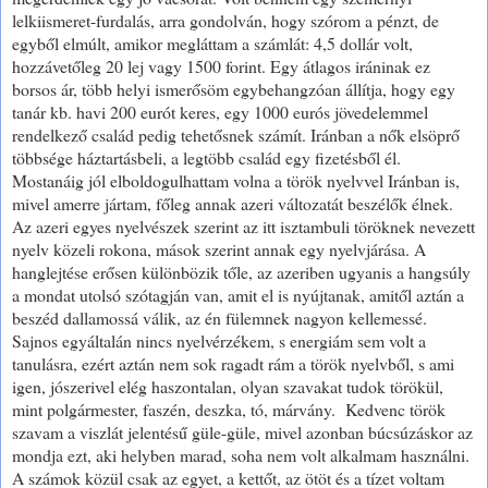
lelkiismeret-furdalás, arra gondolván, hogy szórom a pénzt, de
egyből elmúlt, amikor megláttam a számlát: 4,5 dollár volt,
hozzávetőleg 20 lej vagy 1500 forint. Egy átlagos iráninak ez
borsos ár, több helyi ismerősöm egybehangzóan állítja, hogy egy
tanár kb. havi 200 eurót keres, egy 1000 eurós jövedelemmel
rendelkező család pedig tehetősnek számít. Iránban a nők elsöprő
többsége háztartásbeli, a legtöbb család egy fizetésből él.
Mostanáig jól elboldogulhattam volna a török nyelvvel Iránban is,
mivel amerre jártam, főleg annak azeri változatát beszélők élnek.
Az azeri egyes nyelvészek szerint az itt isztambuli töröknek nevezett
nyelv közeli rokona, mások szerint annak egy nyelvjárása. A
hanglejtése erősen különbözik tőle, az azeriben ugyanis a hangsúly
a mondat utolsó szótagján van, amit el is nyújtanak, amitől aztán a
beszéd dallamossá válik, az én fülemnek nagyon kellemessé.
Sajnos egyáltalán nincs nyelvérzékem, s energiám sem volt a
tanulásra, ezért aztán nem sok ragadt rám a török nyelvből, s ami
igen, jószerivel elég haszontalan, olyan szavakat tudok törökül,
mint polgármester, faszén, deszka, tó, márvány. Kedvenc török
szavam a viszlát jelentésű güle-güle, mivel azonban búcsúzáskor az
mondja ezt, aki helyben marad, soha nem volt alkalmam használni.
A számok közül csak az egyet, a kettőt, az ötöt és a tízet voltam