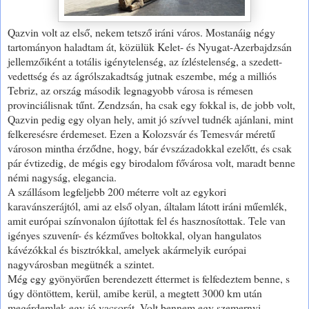
Qazvin volt az első, nekem tetsző iráni város. Mostanáig négy
tartományon haladtam át, közülük Kelet- és Nyugat-Azerbajdzsán
jellemzőiként a totális igénytelenség, az ízléstelenség, a szedett-
vedettség és az ágrólszakadtság jutnak eszembe, még a milliós
Tebriz, az ország második legnagyobb városa is rémesen
provinciálisnak tűnt. Zendzsán, ha csak egy fokkal is, de jobb volt,
Qazvin pedig egy olyan hely, amit jó szívvel tudnék ajánlani, mint
felkeresésre érdemeset. Ezen a Kolozsvár és Temesvár méretű
városon mintha érződne, hogy, bár évszázadokkal ezelőtt, és csak
pár évtizedig, de mégis egy birodalom fővárosa volt, maradt benne
némi nagyság, elegancia.
A szállásom legfeljebb 200 méterre volt az egykori
karavánszerájtól, ami az első olyan, általam látott iráni műemlék,
amit európai színvonalon újítottak fel és hasznosítottak. Tele van
igényes szuvenír- és kézműves boltokkal, olyan hangulatos
kávézókkal és bisztrókkal, amelyek akármelyik európai
nagyvárosban megütnék a szintet.
Még egy gyönyörűen berendezett éttermet is felfedeztem benne, s
úgy döntöttem, kerül, amibe kerül, a megtett 3000 km után
megérdemlek egy jó vacsorát. Volt bennem egy szemernyi